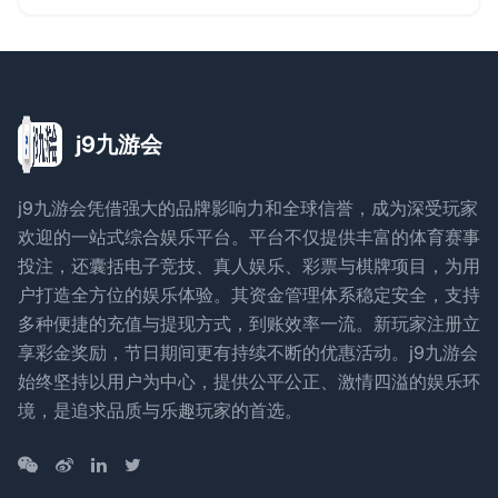
j9九游会
j9九游会凭借强大的品牌影响力和全球信誉，成为深受玩家
欢迎的一站式综合娱乐平台。平台不仅提供丰富的体育赛事
投注，还囊括电子竞技、真人娱乐、彩票与棋牌项目，为用
户打造全方位的娱乐体验。其资金管理体系稳定安全，支持
多种便捷的充值与提现方式，到账效率一流。新玩家注册立
享彩金奖励，节日期间更有持续不断的优惠活动。j9九游会
始终坚持以用户为中心，提供公平公正、激情四溢的娱乐环
境，是追求品质与乐趣玩家的首选。