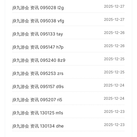
2025-12-27
j9九游会 资讯 095028 l2g
2025-12-27
j9九游会 资讯 095038 vfg
2025-12-26
j9九游会 资讯 095133 tay
2025-12-26
j9九游会 资讯 095147 h7p
2025-12-25
j9九游会 资讯 095240 8z9
2025-12-25
j9九游会 资讯 095253 zrs
2025-12-24
j9九游会 资讯 095157 d9s
2025-12-24
j9九游会 资讯 095207 ri5
2025-12-23
j9九游会 资讯 130125 m1s
2025-12-23
j9九游会 资讯 130134 dhe