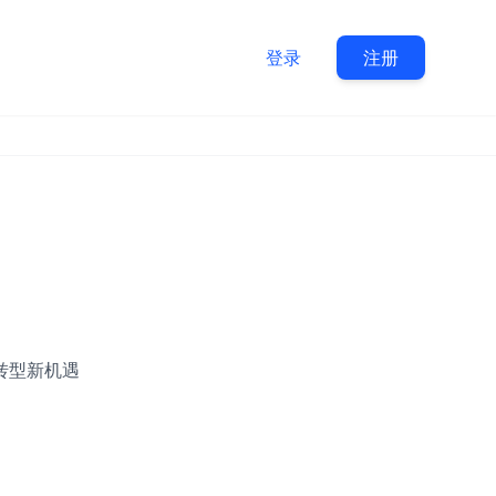
登录
注册
转型新机遇