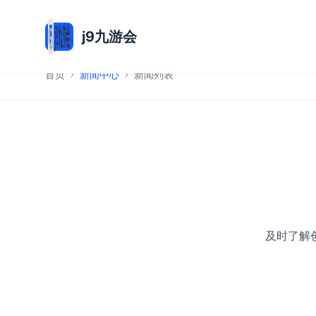
j9九游会
首页
新闻中心
新闻列表
及时了解