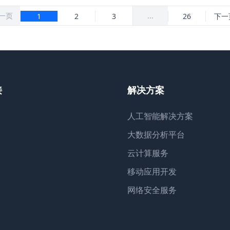
一页
...
1
2
3
26
下一
接
解决方案
人工智能解决方案
大数据分析平台
云计算服务
移动应用开发
网络安全服务