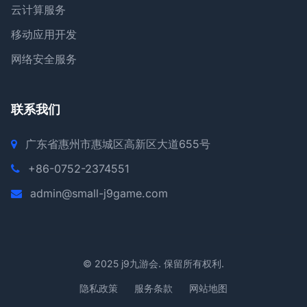
云计算服务
移动应用开发
网络安全服务
联系我们
广东省惠州市惠城区高新区大道655号
+86-0752-2374551
admin@small-j9game.com
© 2025 j9九游会. 保留所有权利.
隐私政策
服务条款
网站地图