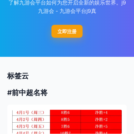
了解九游会平台如何为您开启全新的娱乐世界。j9
九游会 - 九游会平台j9真
立即注册
标签云
#前中超名将