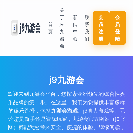
关
于
新
联
会
会
首
j9
闻
系
员
员
页
九
中
我
注
登
游
心
们
册
陆
会
j9九游会
欢迎来到九游会平台，您探索亚洲领先的综合性娱
乐品牌的第一步。在这里，我们为您提供丰富多样
的娱乐选择，包括
九游会游戏
、j9真人游戏等。无
论您是新手还是资深玩家，九游会官方网站（j9官
网）都能为您带来安全、便捷的体验。继续阅读，