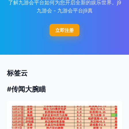
了解九游会平台如何为您开启全新的娱乐世界。j9
九游会 - 九游会平台j9真
立即注册
标签云
#传闻大腕瞄