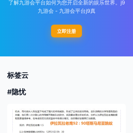
了解九游会平台如何为您开启全新的娱乐世界。j9
九游会 - 九游会平台j9真
立即注册
标签云
#隐忧