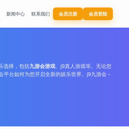
会
新闻中心
联系我们
会员注册
会员登陆
乐选择，包括
九游会游戏
、j9真人游戏等。无论您
平台如何为您开启全新的娱乐世界。j9九游会 -