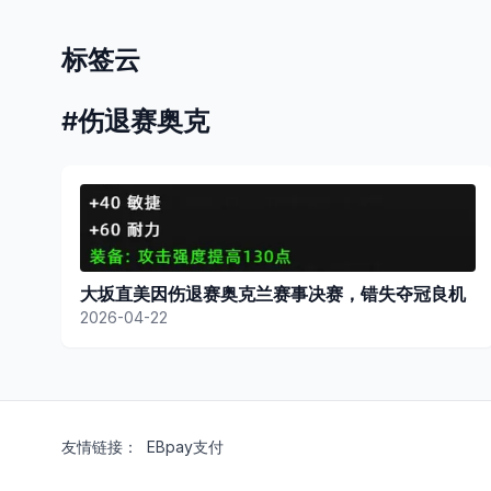
标签云
#伤退赛奥克
大坂直美因伤退赛奥克兰赛事决赛，错失夺冠良机
2026-04-22
友情链接：
EBpay支付