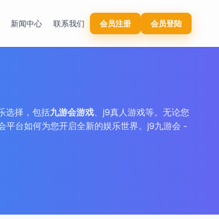
会
新闻中心
联系我们
会员注册
会员登陆
乐选择，包括
九游会游戏
、j9真人游戏等。无论您
平台如何为您开启全新的娱乐世界。j9九游会 -