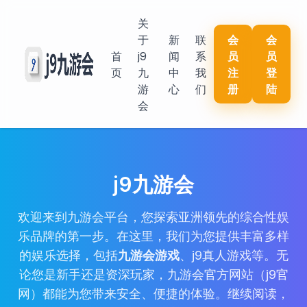
关
于
新
联
会
会
首
j9
闻
系
员
员
页
九
中
我
注
登
游
心
们
册
陆
会
j9九游会
欢迎来到九游会平台，您探索亚洲领先的综合性娱
乐品牌的第一步。在这里，我们为您提供丰富多样
的娱乐选择，包括
九游会游戏
、j9真人游戏等。无
论您是新手还是资深玩家，九游会官方网站（j9官
网）都能为您带来安全、便捷的体验。继续阅读，