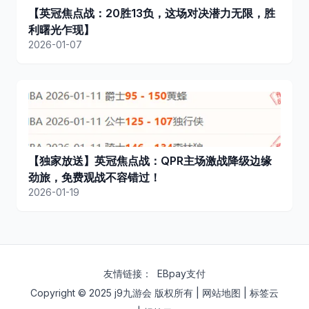
【英冠焦点战：20胜13负，这场对决潜力无限，胜
利曙光乍现】
2026-01-07
【独家放送】英冠焦点战：QPR主场激战降级边缘
劲旅，免费观战不容错过！
2026-01-19
友情链接：
EBpay支付
Copyright © 2025
j9九游会
版权所有 |
网站地图
|
标签云