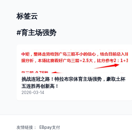
标签云
#育主场强势
挑战连冠之路！特拉布宗体育主场强势，豪取土杯
五连胜再创新高！
2026-03-14
友情链接：
EBpay支付