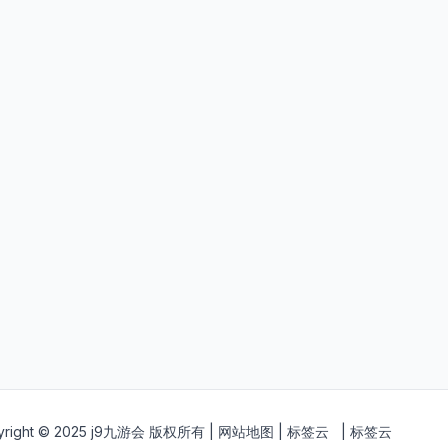
right © 2025
j9九游会
版权所有 |
网站地图
|
标签云
|
标签云