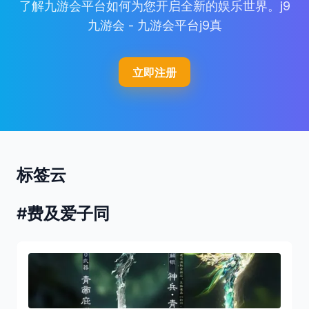
了解九游会平台如何为您开启全新的娱乐世界。j9
九游会 - 九游会平台j9真
立即注册
标签云
#费及爱子同