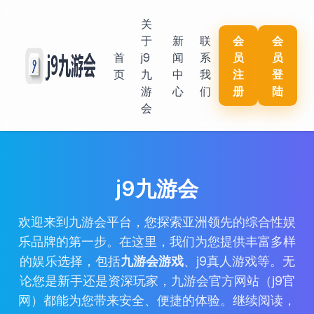
关
于
新
联
会
会
首
j9
闻
系
员
员
页
九
中
我
注
登
游
心
们
册
陆
会
j9九游会
欢迎来到九游会平台，您探索亚洲领先的综合性娱
乐品牌的第一步。在这里，我们为您提供丰富多样
的娱乐选择，包括
九游会游戏
、j9真人游戏等。无
论您是新手还是资深玩家，九游会官方网站（j9官
网）都能为您带来安全、便捷的体验。继续阅读，