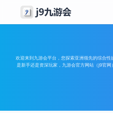
欢迎来到九游会平台，您探索亚洲领先的综合性
是新手还是资深玩家，九游会官方网站（j9官网