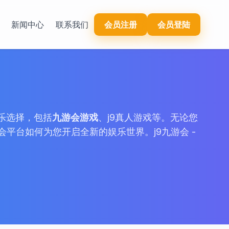
会
新闻中心
联系我们
会员注册
会员登陆
乐选择，包括
九游会游戏
、j9真人游戏等。无论您
平台如何为您开启全新的娱乐世界。j9九游会 -