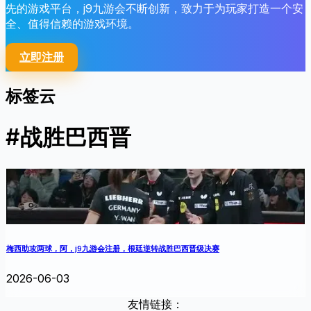
先的游戏平台，j9九游会不断创新，致力于为玩家打造一个安
全、值得信赖的游戏环境。
立即注册
标签云
#战胜巴西晋
梅西助攻两球，阿，j9九游会注册，根廷逆转战胜巴西晋级决赛
2026-06-03
友情链接：