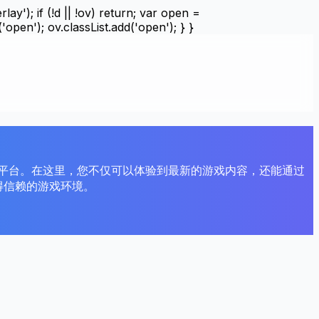
'); if (!d || !ov) return; var open =
'open'); ov.classList.add('open'); } }
指南的平台。在这里，您不仅可以体验到最新的游戏内容，还能通过
得信赖的游戏环境。