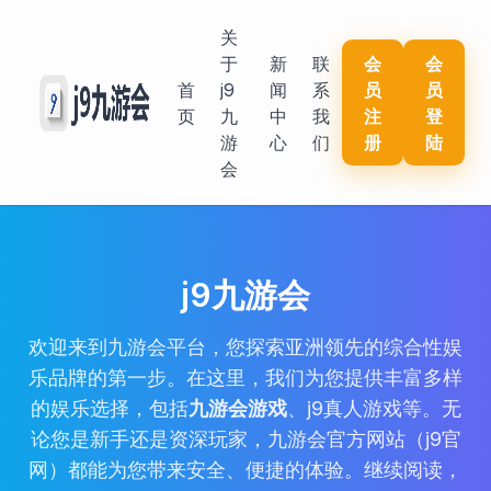
关
于
新
联
会
会
首
j9
闻
系
员
员
页
九
中
我
注
登
游
心
们
册
陆
会
j9九游会
欢迎来到九游会平台，您探索亚洲领先的综合性娱
乐品牌的第一步。在这里，我们为您提供丰富多样
的娱乐选择，包括
九游会游戏
、j9真人游戏等。无
论您是新手还是资深玩家，九游会官方网站（j9官
网）都能为您带来安全、便捷的体验。继续阅读，