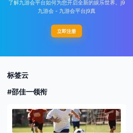
了解九游会平台如何为您开启全新的娱乐世界。j9
九游会 - 九游会平台j9真
立即注册
标签云
#邵佳一领衔