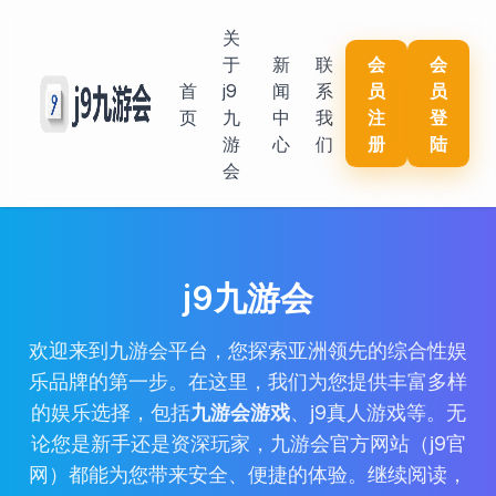
关
于
新
联
会
会
首
j9
闻
系
员
员
页
九
中
我
注
登
游
心
们
册
陆
会
j9九游会
欢迎来到九游会平台，您探索亚洲领先的综合性娱
乐品牌的第一步。在这里，我们为您提供丰富多样
的娱乐选择，包括
九游会游戏
、j9真人游戏等。无
论您是新手还是资深玩家，九游会官方网站（j9官
网）都能为您带来安全、便捷的体验。继续阅读，