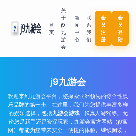
关
于
新
联
会
会
首
j9
闻
系
员
员
页
九
中
我
注
登
游
心
们
册
陆
会
j9九游会
欢迎来到九游会平台，您探索亚洲领先的综合性娱
乐品牌的第一步。在这里，我们为您提供丰富多样
的娱乐选择，包括
九游会游戏
、j9真人游戏等。无
论您是新手还是资深玩家，九游会官方网站（j9官
网）都能为您带来安全、便捷的体验。继续阅读，