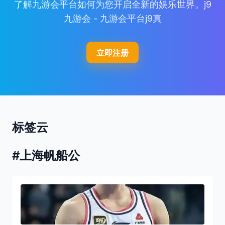
了解九游会平台如何为您开启全新的娱乐世界。j9
九游会 - 九游会平台j9真
立即注册
标签云
#上海帆船公