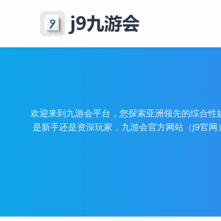
欢迎来到九游会平台，您探索亚洲领先的综合性
是新手还是资深玩家，九游会官方网站（j9官网