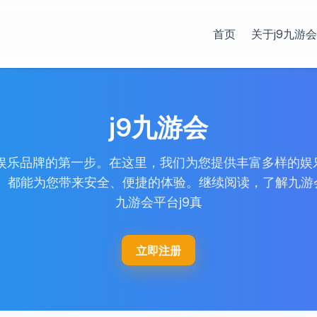
首页
关于j9九游
j9九游会
娱乐品牌的第一步。在这里，我们为您提供丰富多样的娱
）都能为您带来安全、便捷的体验。继续阅读，了解九游会
九游会平台j9真
立即注册