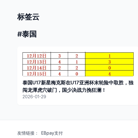
标签云
#泰国
泰国U17新星梅克斯在U17亚洲杯末轮险中取胜，独
闯龙潭虎穴破门，国少决战力挽狂澜！
2026-01-29
友情链接：
EBpay支付