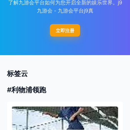
了解九游会平台如何为您开启全新的娱乐世界。j9
九游会 - 九游会平台j9真
立即注册
标签云
#利物浦领跑