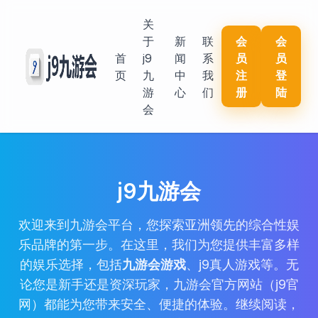
关
于
新
联
会
会
首
j9
闻
系
员
员
页
九
中
我
注
登
游
心
们
册
陆
会
j9九游会
欢迎来到九游会平台，您探索亚洲领先的综合性娱
乐品牌的第一步。在这里，我们为您提供丰富多样
的娱乐选择，包括
九游会游戏
、j9真人游戏等。无
论您是新手还是资深玩家，九游会官方网站（j9官
网）都能为您带来安全、便捷的体验。继续阅读，