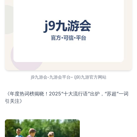
j9九游会-九游会平台– (j9)九游官方网站
《年度热词榜揭晓！2025“十大流行语”出炉，“苏超”一词
引关注》