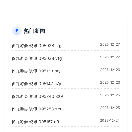
热门新闻
2025-12-27
j9九游会 资讯 095028 l2g
2025-12-27
j9九游会 资讯 095038 vfg
2025-12-26
j9九游会 资讯 095133 tay
2025-12-26
j9九游会 资讯 095147 h7p
2025-12-25
j9九游会 资讯 095240 8z9
2025-12-25
j9九游会 资讯 095253 zrs
2025-12-24
j9九游会 资讯 095157 d9s