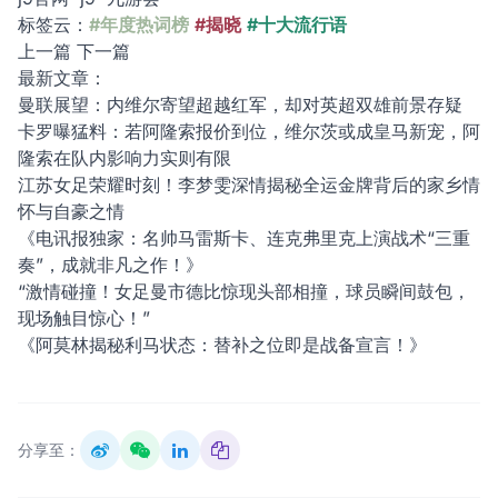
标签云：
#年度热词榜
#揭晓
#十大流行语
上一篇
下一篇
最新文章：
曼联展望：内维尔寄望超越红军，却对英超双雄前景存疑
卡罗曝猛料：若阿隆索报价到位，维尔茨或成皇马新宠，阿
隆索在队内影响力实则有限
江苏女足荣耀时刻！李梦雯深情揭秘全运金牌背后的家乡情
怀与自豪之情
《电讯报独家：名帅马雷斯卡、连克弗里克上演战术“三重
奏”，成就非凡之作！》
“激情碰撞！女足曼市德比惊现头部相撞，球员瞬间鼓包，
现场触目惊心！”
《阿莫林揭秘利马状态：替补之位即是战备宣言！》
分享至：