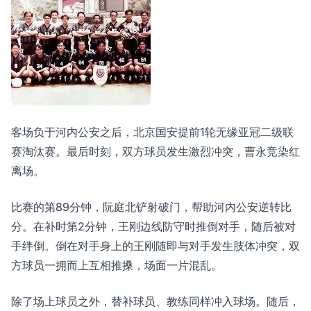
客场负于河内公安之后，北京国安提前1轮无缘亚冠二级联
赛淘汰赛。最后时刻，双方球员发生激烈冲突，曹永竞染红
离场。
比赛的第89分钟，阮庭北铲射破门，帮助河内公安逆转比
分。在补时第2分钟，王刚边线防守时推倒对手，随后被对
手绊倒。倒在对手身上的王刚随即与对手发生肢体冲突，双
方球员一拥而上互相推搡，场面一片混乱。
除了场上球员之外，替补球员、教练同样冲入球场。随后，