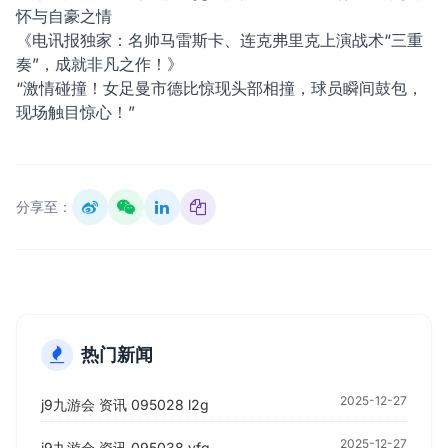
怀与自豪之情
《电讯报独家：名帅马雷斯卡、连克弗里克上演战术“三重
奏”，成就非凡之作！》
“激情碰撞！女足曼市德比惊现头部相撞，球员瞬间鼓包，
现场触目惊心！”
分享至：
热门新闻
2025-12-27
j9九游会 资讯 095028 l2g
2025-12-27
j9九游会 资讯 095038 vfg