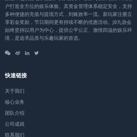
户打造全方位的娱乐体验。其资金管理体系稳定安全，支持
多种便捷的充值与提现方式，到账效率一流。新玩家注册立
享彩金奖励，节日期间更有持续不断的优惠活动。j9九游会
始终坚持以用户为中心，提供公平公正、激情四溢的娱乐环
境，是追求品质与乐趣玩家的首选。
快速链接
关于我们
核心业务
团队介绍
公司成就
联系我们