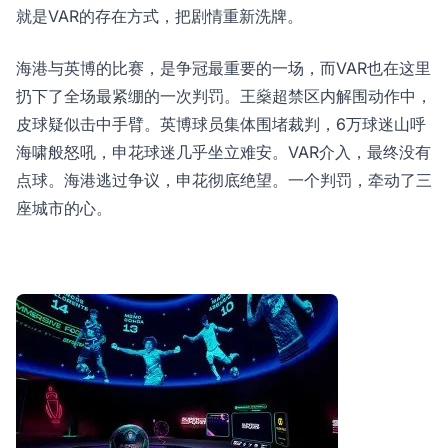
就是VAR的存在方式，把剧情重新洗牌。
海港与英博的比赛，是争冠最重要的一场，而VAR也在这里
扔下了全场最紧绷的一次判罚。王燊超禁区内解围动作中，
皮球疑似击中手臂。英博球员集体围堵裁判，6万球迷山呼
海啸般怒吼，申花球迷几乎坐立难安。VAR介入，最终没有
点球。海港逃过争议，申花彻底绝望。一个判罚，牵动了三
座城市的心。