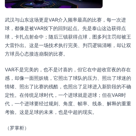
武汉与山东这场更是VAR介入频率最高的比赛，每一次进
球，都像是被VAR按下的回到起点。先是泰山这边获得点
球，卡扎点射命中；随后三镇获得点球，图多列主罚却被王
大雷扑出。这是一场技术执行完美、判罚逻辑清晰，却让双
方球员心态接连崩裂的比赛。
VAR不是完美的，也不是讨喜的，但它在中超收官夜的存在
感，却像一面照妖镜，它照出了球队的压力、照出了球迷的
情绪、照出了比赛的残酷，也照出了足球进入新阶段的不确
定性。在传统足球时代，一个进球就是进球；但在VAR时
代，一个进球要经过规则、角度、帧率、线条、解释的重重
考验。这是足球的未来，也是中超的现实。
（罗掌柜）