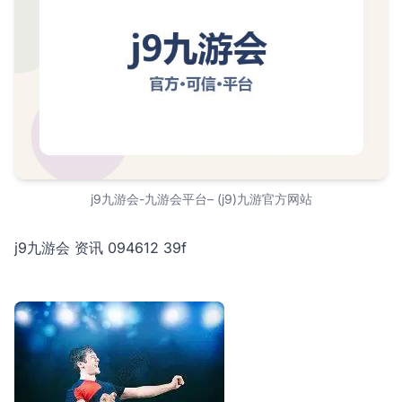
j9九游会-九游会平台– (j9)九游官方网站
j9九游会 资讯 094612 39f