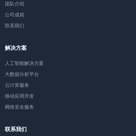
团队介绍
公司成就
联系我们
解决方案
人工智能解决方案
大数据分析平台
云计算服务
移动应用开发
网络安全服务
联系我们