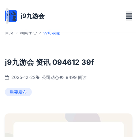
j9九游会
首页
新闻中心
公司动态
j9九游会 资讯 094612 39f
2025-12-22
公司动态
9499 阅读
重要发布