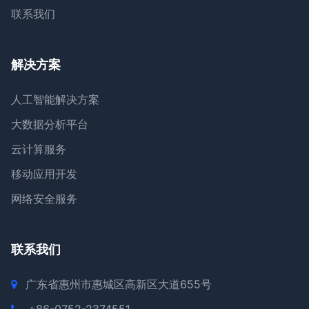
联系我们
解决方案
人工智能解决方案
大数据分析平台
云计算服务
移动应用开发
网络安全服务
联系我们
广东省惠州市惠城区高新区大道655号