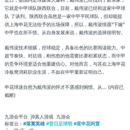
近日，据国内足球媒体人爆料，戴伟浚已经找到了新东家，
它就是中甲球队陕西联合，目前，戴伟浚已经和这家中甲球
队 了谈判。陕西联合虽然是一家中甲平民球队，但却能提
供上海申花无法给予的出场保障，所以，戴伟浚情愿“下嫁”
中甲也在所不惜。从自身发展来说，戴伟浚的选择很明智。
戴伟浚技术细腻，控球稳定，具备出色的比赛阅读能力。中
超节奏快、对抗强，刚伤愈的他需要比赛积累状态，而中甲
的竞争环境更适合他重建信心。对他而言，与其在上海申花
冷板凳消耗职业生涯，不如在中甲重新证明自己。
申花球迷自然为戴伟浚的怀才不遇感到惋惜。从... (内容已
截断)
九游会平台
j9真人游戏
九游会
标签云：
#落寞英雄
#昔日足球明
#星申花闲置