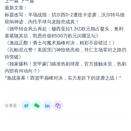
上一篇
下一篇
最新文章：
标题改写：半场战报：切尔西0-2遭纽卡逆袭，沃尔特马德
双响神迹，内托手球乌龙险些成真！
《德甲转会风云再起：穆西亚拉1.3亿欧元独占鳌头，奥利
塞紧随其后，凯恩价值6500万欧元闪耀足坛》
《激战正酣！勇士与魔术巅峰对决，精彩不容错过！》
《孔帕尼点赞！美因茨门神惊艳亮相，拜仁主场零封之路仍
待突破》
《独家爆料！意甲豪门瞄准热刺球星，官方接触未至，热刺
内部有何动向？》
“激战落幕！西篮甲巅峰对决，实力差距下的逆袭之战！”
分享至：