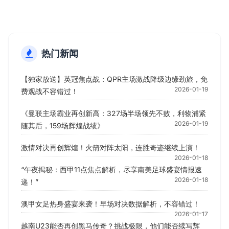
热门新闻
【独家放送】英冠焦点战：QPR主场激战降级边缘劲旅，免
2026-01-19
费观战不容错过！
《曼联主场霸业再创新高：327场半场领先不败，利物浦紧
2026-01-19
随其后，159场辉煌战绩》
激情对决再创辉煌！火箭对阵太阳，连胜奇迹继续上演！
2026-01-18
“午夜揭秘：西甲11点焦点解析，尽享南美足球盛宴情报速
2026-01-18
递！”
澳甲女足热身盛宴来袭！早场对决数据解析，不容错过！
2026-01-17
越南U23能否再创黑马传奇？挑战极限，他们能否续写辉