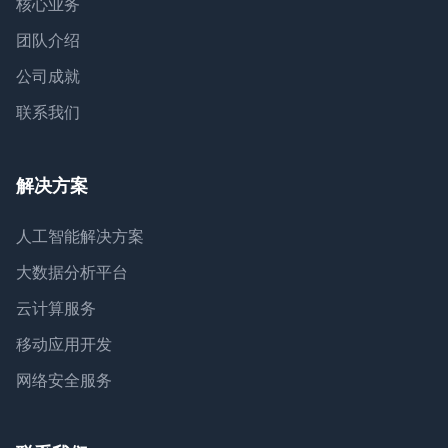
核心业务
团队介绍
公司成就
联系我们
解决方案
人工智能解决方案
大数据分析平台
云计算服务
移动应用开发
网络安全服务