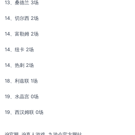
13、桑德兰 3场
14、切尔西 2场
14、富勒姆 2场
14、纽卡 2场
14、热刺 2场
18、利兹联 1场
19、水晶宫 0场
19、西汉姆联 0场
j9官网
j9真人游戏
九游会官方网站