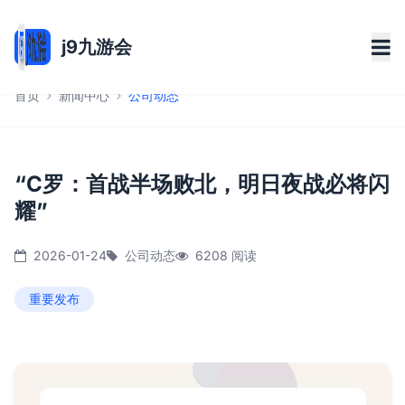
j9九游会
首页
新闻中心
公司动态
“C罗：首战半场败北，明日夜战必将闪
耀”
2026-01-24
公司动态
6208 阅读
重要发布