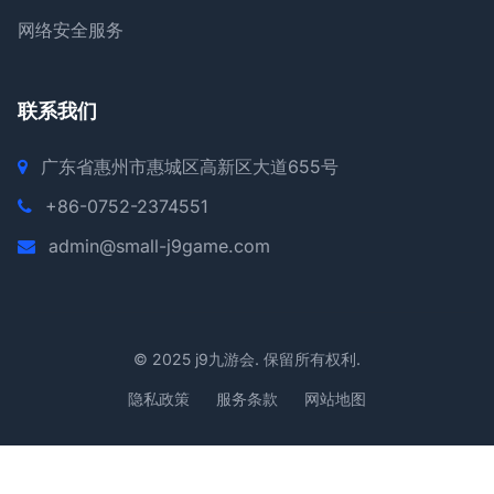
网络安全服务
联系我们
广东省惠州市惠城区高新区大道655号
+86-0752-2374551
admin@small-j9game.com
© 2025 j9九游会. 保留所有权利.
隐私政策
服务条款
网站地图