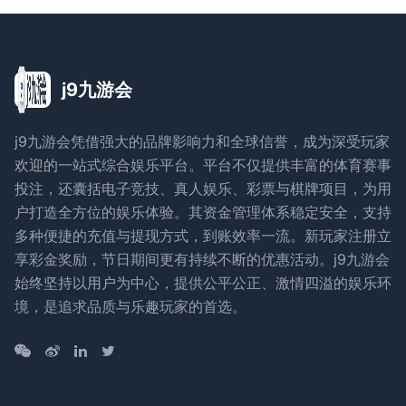
j9九游会
j9九游会凭借强大的品牌影响力和全球信誉，成为深受玩家
欢迎的一站式综合娱乐平台。平台不仅提供丰富的体育赛事
投注，还囊括电子竞技、真人娱乐、彩票与棋牌项目，为用
户打造全方位的娱乐体验。其资金管理体系稳定安全，支持
多种便捷的充值与提现方式，到账效率一流。新玩家注册立
享彩金奖励，节日期间更有持续不断的优惠活动。j9九游会
始终坚持以用户为中心，提供公平公正、激情四溢的娱乐环
境，是追求品质与乐趣玩家的首选。