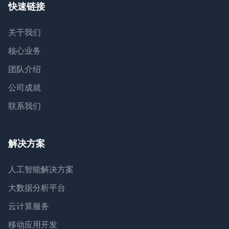
快速链接
关于我们
核心业务
团队介绍
公司成就
联系我们
解决方案
人工智能解决方案
大数据分析平台
云计算服务
移动应用开发