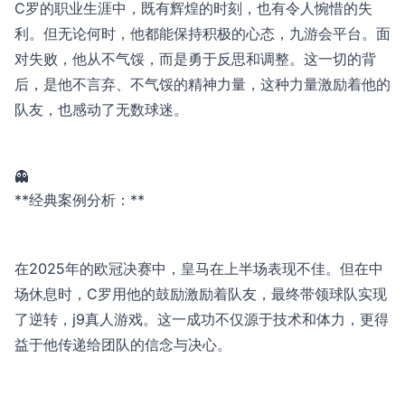
C罗的职业生涯中，既有辉煌的时刻，也有令人惋惜的失
利。但无论何时，他都能保持积极的心态，
九游会平台
。面
对失败，他从不气馁，而是勇于反思和调整。这一切的背
后，是他不言弃、不气馁的精神力量，这种力量激励着他的
队友，也感动了无数球迷。
👻
**经典案例分析：**
在2025年的欧冠决赛中，皇马在上半场表现不佳。但在中
场休息时，C罗用他的鼓励激励着队友，最终带领球队实现
了逆转，
j9真人游戏
。这一成功不仅源于技术和体力，更得
益于他传递给团队的信念与决心。