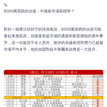
🪐
6000萬英鎊的估值：中後衛市場新標準？
對於一個專注於防守的球員來說，6000萬英鎊的估值可能
看起來相當高，但隨著英超市場的通脹和新星價值的逐年攀
升，這一估值並不令人意外。格伊的卓越表現和潛力已超越
市場平均水平，他的加盟對紐卡斯爾來說將是一大提升。