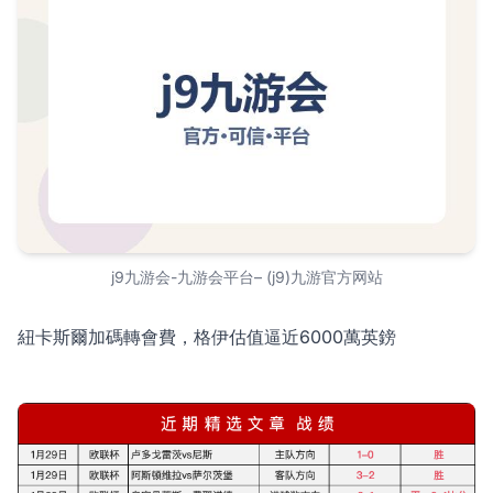
j9九游会-九游会平台– (j9)九游官方网站
紐卡斯爾加碼轉會費，格伊估值逼近6000萬英鎊