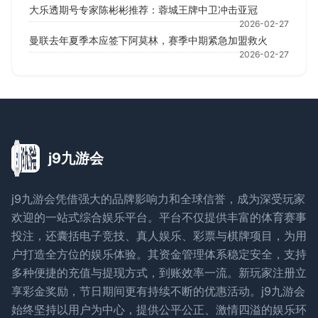
大乐透期号专家陈彬彬推荐：蓉城王牌中卫冲击亚冠
2026-02-27
曼联去年夏季本应签下阿莫林，赛季中期紧急加盟救火
2026-02-27
j9九游会
j9九游会凭借强大的品牌影响力和全球信誉，成为深受玩家
欢迎的一站式综合娱乐平台。平台不仅提供丰富的体育赛事
投注，还囊括电子竞技、真人娱乐、彩票与棋牌项目，为用
户打造全方位的娱乐体验。其资金管理体系稳定安全，支持
多种便捷的充值与提现方式，到账效率一流。新玩家注册立
享彩金奖励，节日期间更有持续不断的优惠活动。j9九游会
始终坚持以用户为中心，提供公平公正、激情四溢的娱乐环