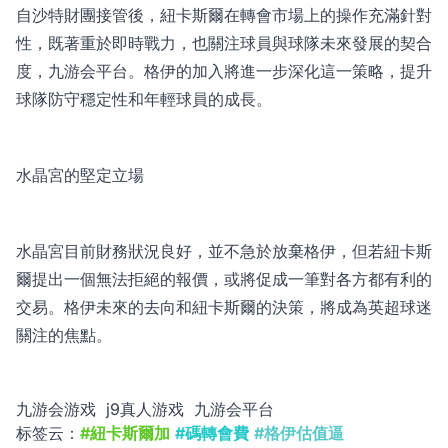
自沙特財團接管後，紐卡斯爾在轉會市場上的操作充滿針對
性，既著重於即時戰力，也關注球員與球隊未來發展的契合
度，
九游会平台
。格伊的加入將進一步深化這一策略，提升
球隊防守穩定性和年輕球員的成長。
水晶宮的堅定立場
水晶宮目前財務狀況良好，並不急於放棄格伊，但若紐卡斯
爾提出一個無法拒絕的報價，或將促成一筆對各方都有利的
交易。格伊未來的去向和紐卡斯爾的決策，將成為英超球迷
關注的焦點。
九游会游戏
j9真人游戏
九游会平台
标签云：
#紐卡斯爾加
#碼轉會費
#格伊估值逼