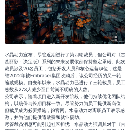
水晶动力宣布，尽管近期进行了第四轮裁员，但公司对《古
墓丽影：决定版》系列的未来发展依然保持坚定承诺。此次
裁员涉及20名员工，包括开发人员和核心运营职位，这是
继2022年被Embracer集团收购后，该公司经历的又一轮
缩减规模。自去年以来，水晶动力已进行了三轮裁员，员工
总数从273人减少至目前尚不明确的人数。
公司表示，随着项目进入新开发阶段，他们持续优化团队结
构，以确保与长期目标一致。尽管努力为员工提供新岗位，
但裁员成为必要措施，
j9官网
。水晶动力对离职员工表示感
激，并为他们提供遣散费和就业援助。
尽管裁员消息可能引起社区担忧，水晶动力强调其对于《古