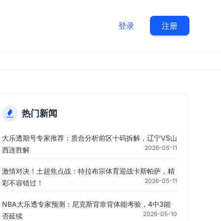
登录
注册
热门新闻
大乐透期号专家推荐：质合分析前区十码拆解，辽宁VS山
2026-05-11
西连胜解
激情对决！土超焦点战：特拉布宗体育迎战卡斯帕萨，精
2026-05-11
彩不容错过！
NBA大乐透专家预测：尼克斯背靠背体能考验，4中3能
2026-05-10
否延续