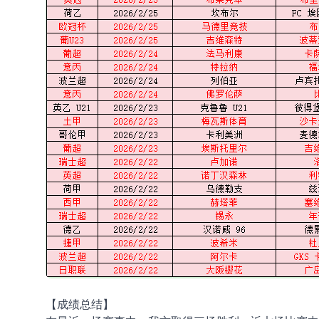
【成绩总结】