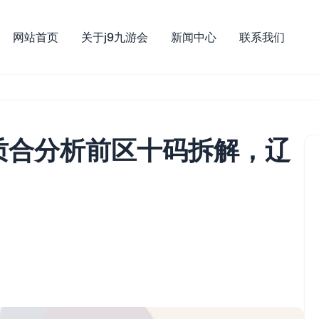
网站首页
关于j9九游会
新闻中心
联系我们
质合分析前区十码拆解，辽