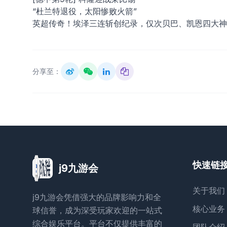
“杜兰特退役，太阳惨败火箭”
英超传奇！埃泽三连斩创纪录，仅次贝巴、凯恩四大神
分享至：
快速链
j9九游会
关于我们
j9九游会凭借强大的品牌影响力和全
核心业务
球信誉，成为深受玩家欢迎的一站式
综合娱乐平台。平台不仅提供丰富的