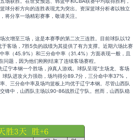
五场获胜。在世女预选、韩篮甲和CBA联赛中均取得胜利，
篮球分析方向的连胜表现尤为突出。资深篮球分析者以独立
，将分享一场精彩赛事，敬请关注。
场次增至三场，这是本赛季的第二次三连胜。目前球队以12
现优于客场，7胜5负的战绩为其提供了有力支撑。近期六场比赛
中率（45.9%）和三分命中率（31.4%）方面表现一般，且
潜在问题，因为他们刚刚结束了连续客场赛程。
领先辽宁本钢一个胜场，
j9真人游戏
。球队呈现“主场龙、客场
。球队进攻火力强劲，场均得分89.7分，三分命中率37%，
率、三分命中率及场均篮板上均优于辽宁本钢。尽管山西队
交锋中，山西队主场以90-86战胜辽宁队。然而，山西队稳