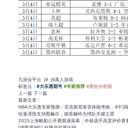
九游会平台
j9
j9真人游戏
标签云：
#大乐透期号
#专家推荐
#质合分析前
上一篇
下一篇
最新文章：
NBA大乐透专家预测：尼克斯背靠背体能考验，4中3
哈曼谨慎支持图赫尔，德里赫特为球队关键之需
2025上海帆船公开赛圆满落幕，外籍选手高度评价赛
[德甲第9轮] 科隆迎战莱比锡