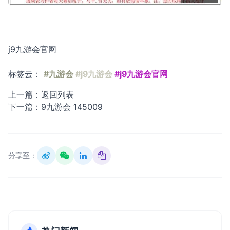
j9九游会官网
标签云：
#九游会
#j9九游会
#j9九游会官网
上一篇：返回列表
下一篇：9九游会 145009
分享至：