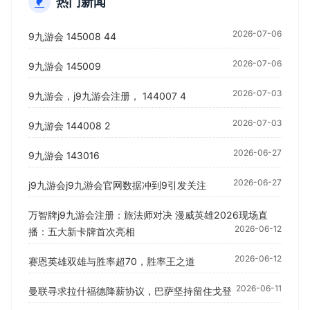
热门新闻
2026-07-06
9九游会 145008 44
2026-07-06
9九游会 145009
2026-07-03
9九游会，j9九游会注册， 144007 4
2026-07-03
9九游会 144008 2
2026-06-27
9九游会 143016
2026-06-27
j9九游会j9九游会官网数据冲到9引发关注
万智牌j9九游会注册：旅法师对决 漫威英雄2026现场直
2026-06-12
播：五大新卡牌首次亮相
2026-06-12
赛恩英雄双雄与胜率超70，胜率王之道
2026-06-11
曼联寻求拉什福德降薪协议，巴萨坚持留住戈登