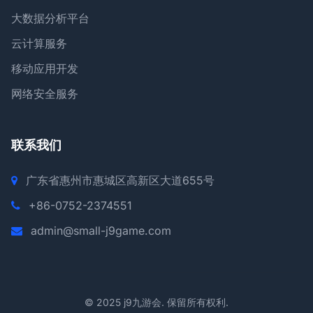
大数据分析平台
云计算服务
移动应用开发
网络安全服务
联系我们
广东省惠州市惠城区高新区大道655号
+86-0752-2374551
admin@small-j9game.com
© 2025 j9九游会. 保留所有权利.