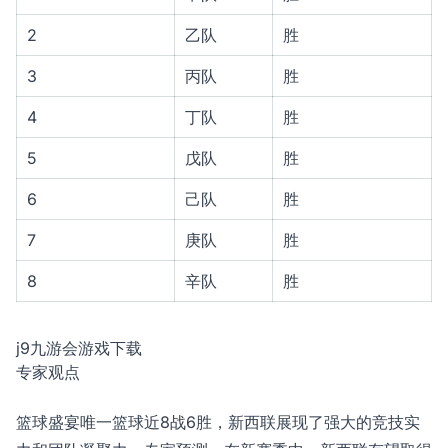
2
乙队
胜
3
丙队
胜
4
丁队
胜
5
戊队
胜
6
己队
胜
7
庚队
胜
8
辛队
胜
j9九游会游戏下载
专家观点
篮球盛宴唯一篮球近8战6胜，新西联展现了强大的竞技实