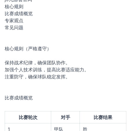
核心规则
比赛成绩概览
专家观点
常见问题
核心规则（严格遵守）
保持战术纪律，确保团队协作。
加强个人技术训练，提高比赛适应能力。
注重防守，确保球队稳定发挥。
比赛成绩概览
比赛轮次
对手
比赛结果
1
甲队
胜