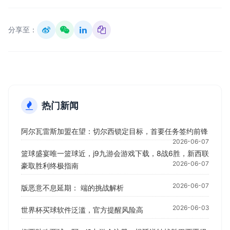
分享至：
热门新闻
阿尔瓦雷斯加盟在望：切尔西锁定目标，首要任务签约前锋
2026-06-07
篮球盛宴唯一篮球近，j9九游会游戏下载，8战6胜，新西联
2026-06-07
豪取胜利终极指南
2026-06-07
版恶意不息延期： 端的挑战解析
2026-06-03
世界杯买球软件泛滥，官方提醒风险高