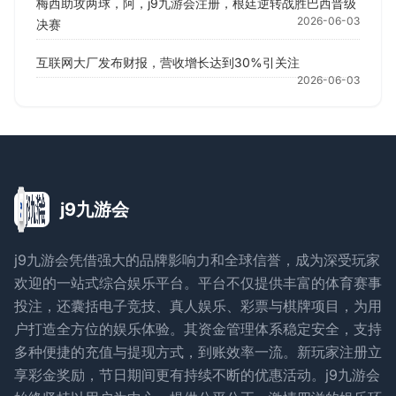
梅西助攻两球，阿，j9九游会注册，根廷逆转战胜巴西晋级
2026-06-03
决赛
互联网大厂发布财报，营收增长达到30%引关注
2026-06-03
j9九游会
j9九游会凭借强大的品牌影响力和全球信誉，成为深受玩家
欢迎的一站式综合娱乐平台。平台不仅提供丰富的体育赛事
投注，还囊括电子竞技、真人娱乐、彩票与棋牌项目，为用
户打造全方位的娱乐体验。其资金管理体系稳定安全，支持
多种便捷的充值与提现方式，到账效率一流。新玩家注册立
享彩金奖励，节日期间更有持续不断的优惠活动。j9九游会