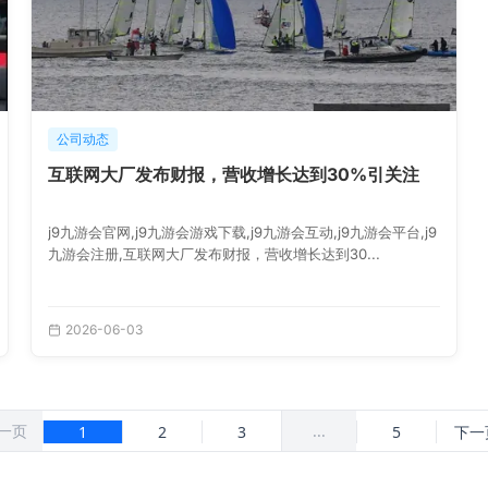
公司动态
互联网大厂发布财报，营收增长达到30%引关注
j9九游会官网,j9九游会游戏下载,j9九游会互动,j9九游会平台,j9
九游会注册,互联网大厂发布财报，营收增长达到30...
2026-06-03
一页
...
1
2
3
5
下一