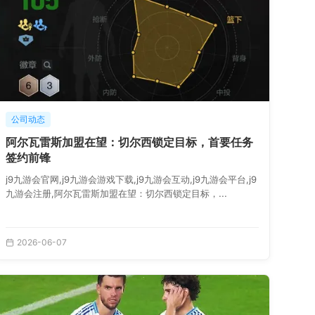
公司动态
阿尔瓦雷斯加盟在望：切尔西锁定目标，首要任务
签约前锋
j9九游会官网,j9九游会游戏下载,j9九游会互动,j9九游会平台,j9
九游会注册,阿尔瓦雷斯加盟在望：切尔西锁定目标，...
2026-06-07