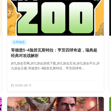
公司动态
哥德堡5-4险胜瓦斯特拉：亨茨四球奇迹，瑞典超
经典对攻战解析
j9九游会官网,j9九游会游戏下载,j9九游会互动,j9九游会平台,j9
九游会注册,哥德堡5-4险胜瓦斯特拉：亨茨四球奇...
2026-06-11