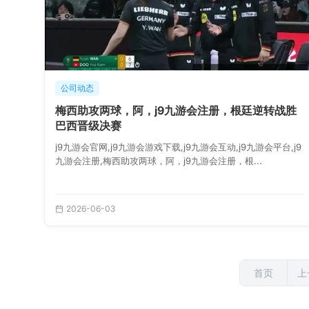
公司动态
梅西助攻两球，阿，j9九游会注册，根廷逆转战胜
巴西晋级决赛
j9九游会官网,j9九游会游戏下载,j9九游会互动,j9九游会平台,j9
九游会注册,梅西助攻两球，阿，j9九游会注册，根...
2026-06-03
首页
上