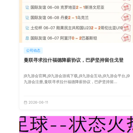
公司动态
曼联寻求拉什福德降薪协议，巴萨坚持留住戈登
j9九游会官网,j9九游会游戏下载,j9九游会互动,j9九游会平台,j9
九游会注册,曼联寻求拉什福德降薪协议，巴萨坚持留...
2026-06-11