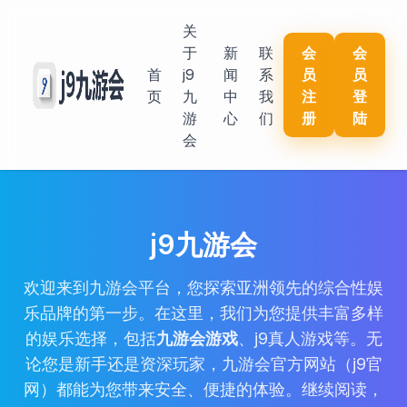
关
于
新
联
会
会
首
j9
闻
系
员
员
页
九
中
我
注
登
游
心
们
册
陆
会
j9九游会
欢迎来到九游会平台，您探索亚洲领先的综合性娱
乐品牌的第一步。在这里，我们为您提供丰富多样
的娱乐选择，包括
九游会游戏
、j9真人游戏等。无
论您是新手还是资深玩家，九游会官方网站（j9官
网）都能为您带来安全、便捷的体验。继续阅读，