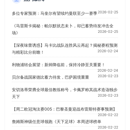
2026-02-25
多位专家预测：马奎尔有望续约曼联至少一赛季
《马雷斯卡揭秘：帕尔默状态未卜，却已蓄势待发冲击全
2026-02-25
场》
【深夜味蕾诱惑】马卡比战队连胜风云再起？揭秘赛程预测
2026-02-24
与精彩比分前瞻！
利物浦转会展望：新帅降临前，保持冷静至关重要！
2026-02-24
2026-02-23
贝尔备战国家德比蓄力待发，巴萨困境重重
安切洛蒂荣膺全球最佳教练称号，卡佩罗称其战术造诣独步
2026-02-23
天下
【周二欧冠淘汰赛005：巴黎圣曼迎战布雷斯特赛事预测】
2026-02-22
詹姆斯神级任意球领跑《天下足球》本周进球榜单
2026-02-22