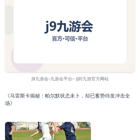
j9九游会-九游会平台– (j9)九游官方网站
《马雷斯卡揭秘：帕尔默状态未卜，却已蓄势待发冲击全
场》