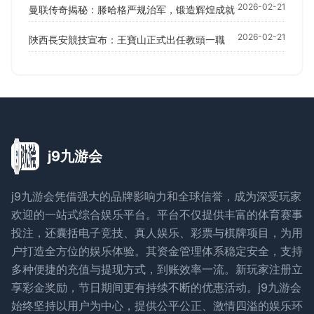
2026-02-21
曼联传奇揭秘：滕哈格严规治军，锻造辉煌成就
2026-02-21
陜西長安競技宣布：王寶山正式出任教頭一職
j9九游会
j9九游会凭借强大的品牌影响力和全球信誉，成为深受玩家
欢迎的一站式综合娱乐平台。平台不仅提供丰富的体育赛事
投注，还囊括电子竞技、真人娱乐、彩票与棋牌项目，为用
户打造全方位的娱乐体验。其资金管理体系稳定安全，支持
多种便捷的充值与提现方式，到账效率一流。新玩家注册立
享彩金奖励，节日期间更有持续不断的优惠活动。j9九游会
始终坚持以用户为中心，提供公平公正、激情四溢的娱乐环