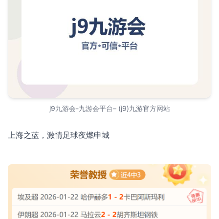
j9九游会-九游会平台– (j9)九游官方网站
上海之蓝，激情足球夜燃申城