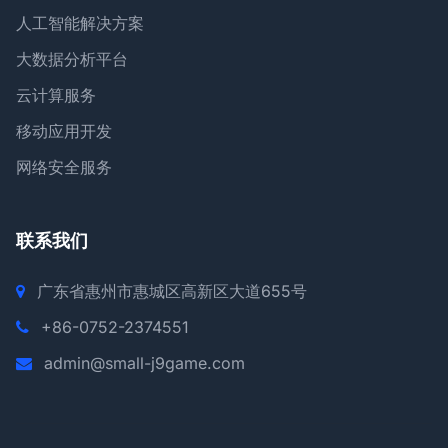
人工智能解决方案
大数据分析平台
云计算服务
移动应用开发
网络安全服务
联系我们
广东省惠州市惠城区高新区大道655号
+86-0752-2374551
admin@small-j9game.com