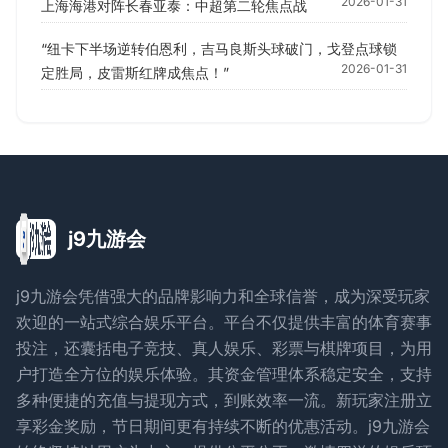
2026-01-31
上海海港对阵长春亚泰：中超第二轮焦点战
“纽卡下半场逆转伯恩利，吉马良斯头球破门，戈登点球锁
2026-01-31
定胜局，皮雷斯红牌成焦点！”
j9九游会
j9九游会凭借强大的品牌影响力和全球信誉，成为深受玩家
欢迎的一站式综合娱乐平台。平台不仅提供丰富的体育赛事
投注，还囊括电子竞技、真人娱乐、彩票与棋牌项目，为用
户打造全方位的娱乐体验。其资金管理体系稳定安全，支持
多种便捷的充值与提现方式，到账效率一流。新玩家注册立
享彩金奖励，节日期间更有持续不断的优惠活动。j9九游会