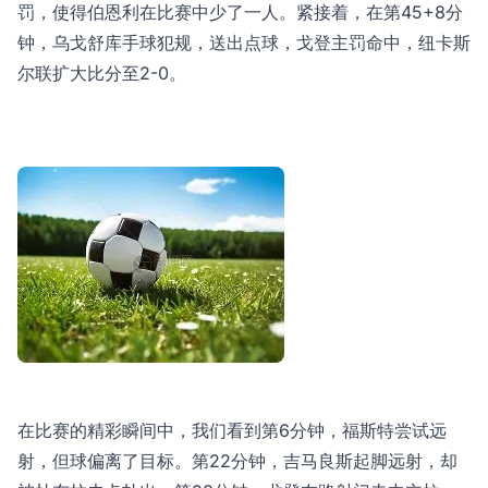
罚，使得伯恩利在比赛中少了一人。紧接着，在第45+8分
钟，乌戈舒库手球犯规，送出点球，戈登主罚命中，纽卡斯
尔联扩大比分至2-0。
在比赛的精彩瞬间中，我们看到第6分钟，福斯特尝试远
射，但球偏离了目标。第22分钟，吉马良斯起脚远射，却