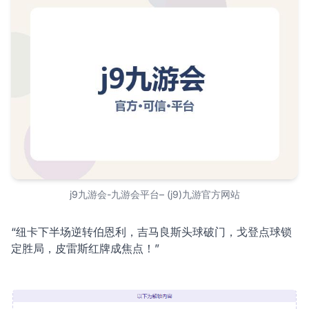
j9九游会-九游会平台– (j9)九游官方网站
“纽卡下半场逆转伯恩利，吉马良斯头球破门，戈登点球锁
定胜局，皮雷斯红牌成焦点！”