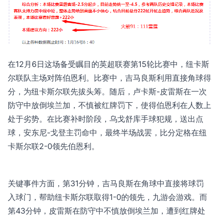
在12月6日这场备受瞩目的英超联赛第15轮比赛中，纽卡斯
尔联队主场对阵伯恩利。比赛中，吉马良斯利用直接角球得
分，为纽卡斯尔联先拔头筹。随后，卢卡斯-皮雷斯在一次
防守中放倒埃兰加，不慎被红牌罚下，使得伯恩利在人数上
处于劣势。在比赛补时阶段，乌戈舒库手球犯规，送出点
球，安东尼-戈登主罚命中，最终半场战罢，比分定格在纽
卡斯尔联2-0领先伯恩利。
关键事件方面，第31分钟，吉马良斯在角球中直接将球罚
入球门，帮助纽卡斯尔联取得1-0的领先，
九游会游戏
。而
第43分钟，皮雷斯在防守中不慎放倒埃兰加，遭到红牌处