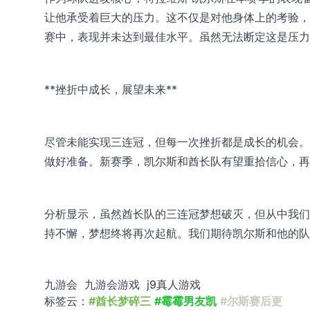
让他承受着巨大的压力。这不仅是对他身体上的考验，
赛中，表现并未达到最佳水平。虽然无法断定这是压力
**挫折中成长，展望未来**
尽管未能实现三连冠，但每一次挫折都是成长的机会。
做好准备。新赛季，凯尔斯和酋长队有望重拾信心，再
分析显示，虽然酋长队的三连冠梦想破灭，但从中我们
持不懈，梦想终将再次起航。我们期待凯尔斯和他的队
九游会
九游会游戏
j9真人游戏
标签云：
#酋长梦碎三
#霉霉男友凯
#尔斯赛后更