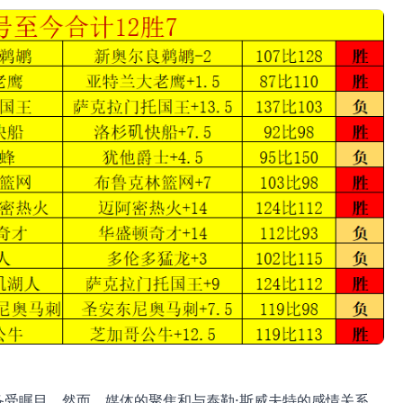
备受瞩目。然而，媒体的聚焦和与泰勒·斯威夫特的感情关系，