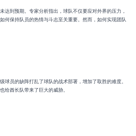
未达到预期。专家分析指出，球队不仅要应对外界的压力，
如何保持队员的热情与斗志至关重要。然而，如何实现团队
级球员的缺阵打乱了球队的战术部署，增加了取胜的难度。
也给酋长队带来了巨大的威胁。