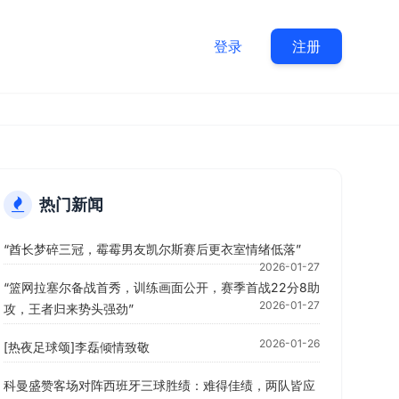
登录
注册
热门新闻
“酋长梦碎三冠，霉霉男友凯尔斯赛后更衣室情绪低落”
2026-01-27
“篮网拉塞尔备战首秀，训练画面公开，赛季首战22分8助
2026-01-27
攻，王者归来势头强劲”
2026-01-26
[热夜足球颂]李磊倾情致敬
科曼盛赞客场对阵西班牙三球胜绩：难得佳绩，两队皆应