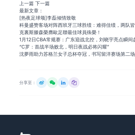
上一篇
下一篇
最新文章：
[热夜足球颂]李磊倾情致敬
科曼盛赞客场对阵西班牙三球胜绩：难得佳绩，两队皆
克裏斯滕森榮膺歐足聯最佳球員殊榮！
1月12日CBA常规赛：广东迎战北控，刘晓宇亮点瞬间
“C罗：首战半场败北，明日夜战必将闪耀”
沈夢雨助力苏格兰女子总杯夺冠，书写留洋赛场第二场
分享至：