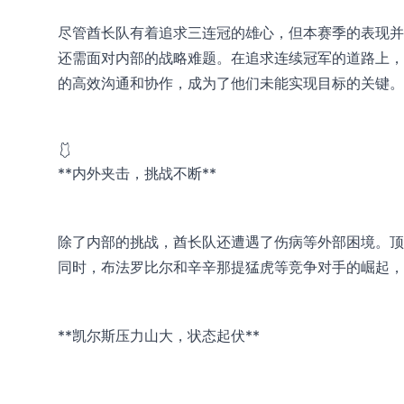
尽管酋长队有着追求三连冠的雄心，但本赛季的表现并
还需面对内部的战略难题。在追求连续冠军的道路上，
的高效沟通和协作，成为了他们未能实现目标的关键。
🩱
**内外夹击，挑战不断**
除了内部的挑战，酋长队还遭遇了伤病等外部困境。顶
同时，布法罗比尔和辛辛那提猛虎等竞争对手的崛起，
**凯尔斯压力山大，状态起伏**