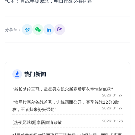
“C罗：首战半场败北，明日夜战必将闪耀”
分享至：
热门新闻
“酋长梦碎三冠，霉霉男友凯尔斯赛后更衣室情绪低落”
2026-01-27
“篮网拉塞尔备战首秀，训练画面公开，赛季首战22分8助
2026-01-27
攻，王者归来势头强劲”
2026-01-26
[热夜足球颂]李磊倾情致敬