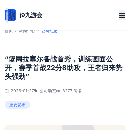
j9九游会
首页
新闻中心
公司动态
“篮网拉塞尔备战首秀，训练画面公
开，赛季首战22分8助攻，王者归来势
头强劲”
2026-01-27
公司动态
8277 阅读
重要发布