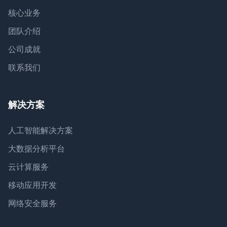
核心业务
团队介绍
公司成就
联系我们
解决方案
人工智能解决方案
大数据分析平台
云计算服务
移动应用开发
网络安全服务