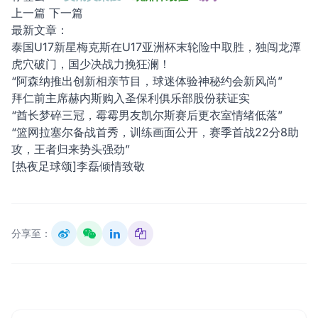
上一篇
下一篇
最新文章：
泰国U17新星梅克斯在U17亚洲杯末轮险中取胜，独闯龙潭
虎穴破门，国少决战力挽狂澜！
“阿森纳推出创新相亲节目，球迷体验神秘约会新风尚”
拜仁前主席赫内斯购入圣保利俱乐部股份获证实
“酋长梦碎三冠，霉霉男友凯尔斯赛后更衣室情绪低落”
“篮网拉塞尔备战首秀，训练画面公开，赛季首战22分8助
攻，王者归来势头强劲”
[热夜足球颂]李磊倾情致敬
分享至：