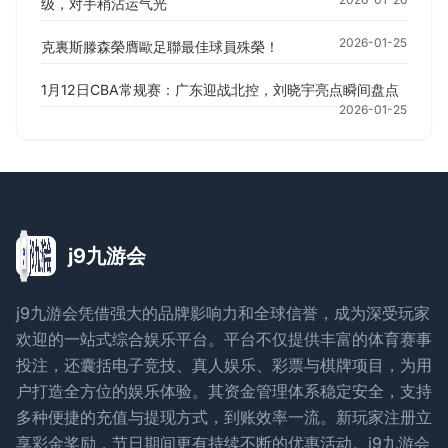
级，对手稍沾运气光
2026-01-25
克裏斯滕森榮膺歐足聯最佳球員殊榮！
1月12日CBA常规赛：广东迎战北控，刘晓宇亮点瞬间盘点
2026-01-25
j9九游会
j9九游会凭借强大的品牌影响力和全球信誉，成为深受玩家
欢迎的一站式综合娱乐平台。平台不仅提供丰富的体育赛事
投注，还囊括电子竞技、真人娱乐、彩票与棋牌项目，为用
户打造全方位的娱乐体验。其资金管理体系稳定安全，支持
多种便捷的充值与提现方式，到账效率一流。新玩家注册立
享彩金奖励，节日期间更有持续不断的优惠活动。j9九游会