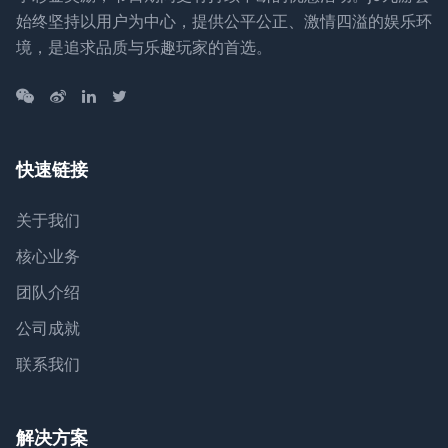
始终坚持以用户为中心，提供公平公正、激情四溢的娱乐环
境，是追求品质与乐趣玩家的首选。
快速链接
关于我们
核心业务
团队介绍
公司成就
联系我们
解决方案