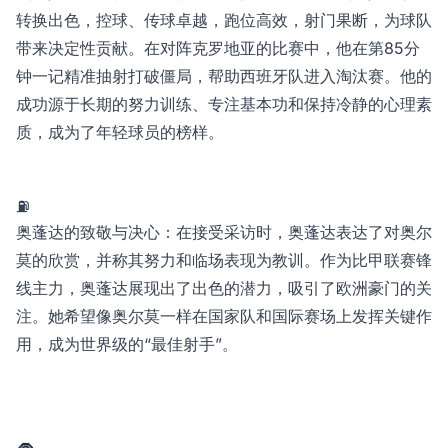
转换出色，控球、传球卓越，跑位高效，射门果断，为球队
带来决定性贡献。在对阵克罗地亚的比赛中，他在第85分
钟一记精准抽射打破僵局，帮助西班牙队进入淘汰赛。他的
成功源于长期的努力训练、专注基本功和保持冷静的心理素
质，成为了年轻球员的榜样。
⛽
奥蓬达的致敬与决心：在接受采访时，奥蓬达表达了对奥尔
莫的欣赏，并称其努力和临场表现为教训。作为比甲联赛锋
线主力，奥蓬达展现出了出色的潜力，吸引了欧洲豪门的关
注。她希望像奥尔莫一样在国家队和国际赛场上发挥关键作
用，成为世界级的“最佳射手”。