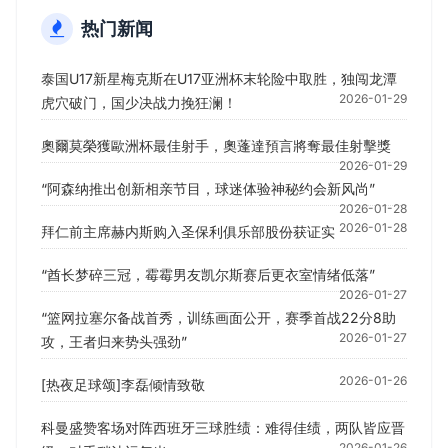
热门新闻
泰国U17新星梅克斯在U17亚洲杯末轮险中取胜，独闯龙潭
2026-01-29
虎穴破门，国少决战力挽狂澜！
奧爾莫榮獲歐洲杯最佳射手，奧蓬達預言將奪最佳射擊獎
2026-01-29
“阿森纳推出创新相亲节目，球迷体验神秘约会新风尚”
2026-01-28
2026-01-28
拜仁前主席赫内斯购入圣保利俱乐部股份获证实
“酋长梦碎三冠，霉霉男友凯尔斯赛后更衣室情绪低落”
2026-01-27
“篮网拉塞尔备战首秀，训练画面公开，赛季首战22分8助
2026-01-27
攻，王者归来势头强劲”
2026-01-26
[热夜足球颂]李磊倾情致敬
科曼盛赞客场对阵西班牙三球胜绩：难得佳绩，两队皆应晋
2026-01-26