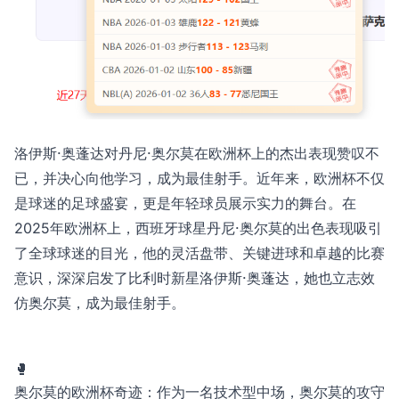
洛伊斯·奥蓬达对丹尼·奥尔莫在欧洲杯上的杰出表现赞叹不
已，并决心向他学习，成为最佳射手。近年来，欧洲杯不仅
是球迷的足球盛宴，更是年轻球员展示实力的舞台。在
2025年欧洲杯上，西班牙球星丹尼·奥尔莫的出色表现吸引
了全球球迷的目光，他的灵活盘带、关键进球和卓越的比赛
意识，深深启发了比利时新星洛伊斯·奥蓬达，她也立志效
仿奥尔莫，成为最佳射手。
🥊
奥尔莫的欧洲杯奇迹：作为一名技术型中场，奥尔莫的攻守