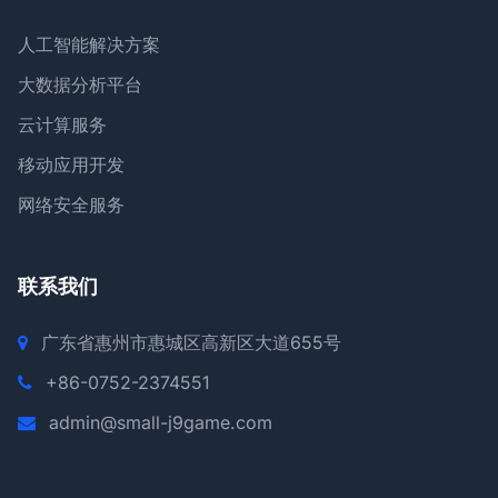
人工智能解决方案
大数据分析平台
云计算服务
移动应用开发
网络安全服务
联系我们
广东省惠州市惠城区高新区大道655号
+86-0752-2374551
admin@small-j9game.com